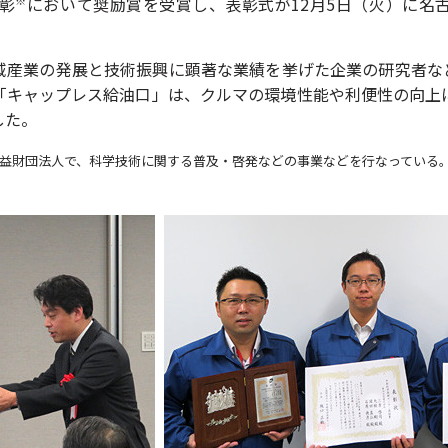
彰
において奨励賞を受賞し、表彰式が12月5日（火）に名
※
域産業の発展と技術振興に顕著な業績を挙げた企業の研究者な
「キャップレス給油口」は、クルマの環境性能や利便性の向上
した。
公益財団法人で、
科学技術に関する普及・啓発などの事業などを行なっている