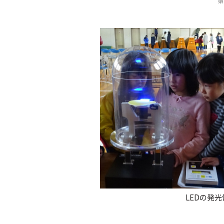
※
LEDの発光