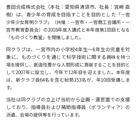
豊田合成株式会社（本社：愛知県清須市、社長：宮﨑 直
樹）は、青少年の育成を目指すことを目的とした
「一宮
少年少女発明クラブ」（共催：一宮市・一宮商工会議所・一
宮市教育委員会）の2018年度入講式と
本年度第1回目となる
「ものづくり教室」を開催しました。
同クラブは、一宮市内の小学校4年生～6年生の児童を対
象に、ものづくりを通じて科学技術に関する
興味を持つ
場を提供し、創造性豊かな人間形成に貢献することを目的と
して2007年に設立し、今年で
12年目を迎えました。本年度
は、新クラブ員64名を含む総勢153名が、年10回受講しま
す。
当社は同クラブの立上げ当初から企画・運営面での支援
しており、指導員および補助指導員（ボランティ
ア）の
派遣、会場の提供等を行っています。