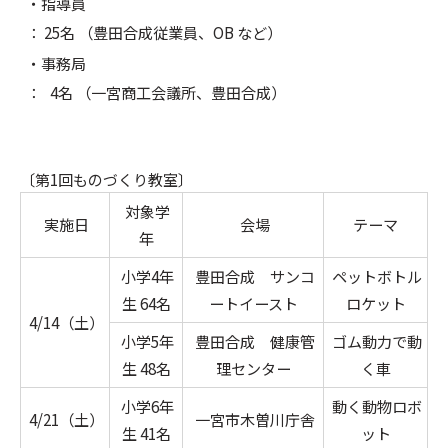
・指導員
： 25名 （豊田合成従業員、OB など）
・事務局
： 4名 （一宮商工会議所、豊田合成）
〔第1回ものづくり教室〕
対象学
実施日
会場
テーマ
年
小学
4
年
豊田合成 サンコ
ペットボトル
生
64
名
ートイースト
ロケット
4/14（土）
小学
5
年
豊田合成 健康管
ゴム動力で動
生 48名
理センター
く車
小学
6
年
動く動物ロボ
4/21（土）
一宮市木曽川庁舎
生
41
名
ット