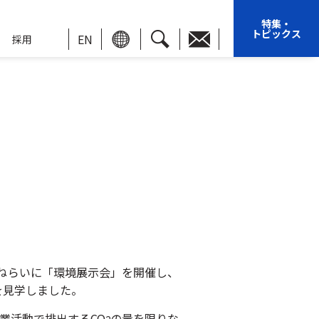
特集・
トピックス
EN
採用
ねらいに「環境展示会」を開催し、
を見学しました。
事業活動で排出するCO
の量を限りな