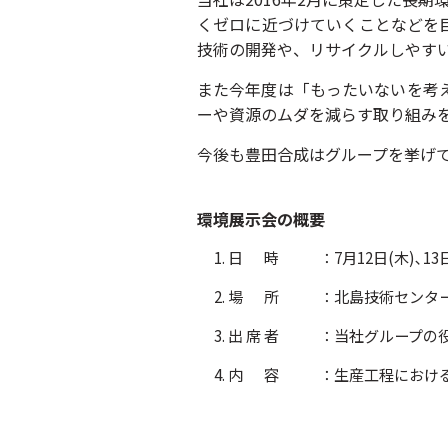
くゼロに近づけていくことなどを
技術の開発や、リサイクルしやす
また今年度は「もったいないを考
ーや資源のムダを減らす取り組みを
今後も豊田合成はグループを挙げ
環境展示会の概要
1. 日 時
：7月12日(木)､13日
2. 場 所
：
北島技術センタ
3. 出 席 者
：当社グループの役
4. 内 容
：生産工程におけ