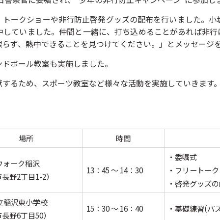
、トークショーや非行防止啓発グッズの配布を行いました。小
中していました。仲間と一緒に、打ち込めることがあれば非行
限らず、熱中できることを見つけてください。」とメッセージ
ンドボール教室も実施しました。
献するため、スポーツ教室など様々な活動を実施していきます
場所
時間
・委嘱式
ウォーク稲沢
13：45 ～ 14：30
・フリートーク
長野2丁目1-2）
・啓発グッズ
立稲沢東小学校
15：30 ～ 16：40
・基礎練習(パス
長野6丁目50）