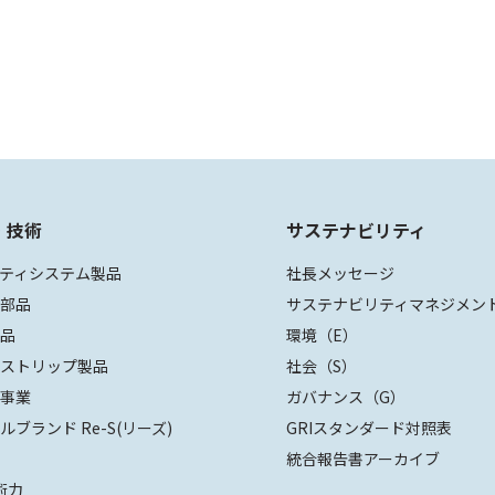
・技術
サステナビリティ
ティシステム製品
社長メッセージ
装部品
サステナビリティマネジメン
部品
環境（E）
ザストリップ製品
社会（S）
値事業
ガバナンス（G）
ルブランド Re-S(リーズ)
GRIスタンダード対照表
統合報告書アーカイブ
術力