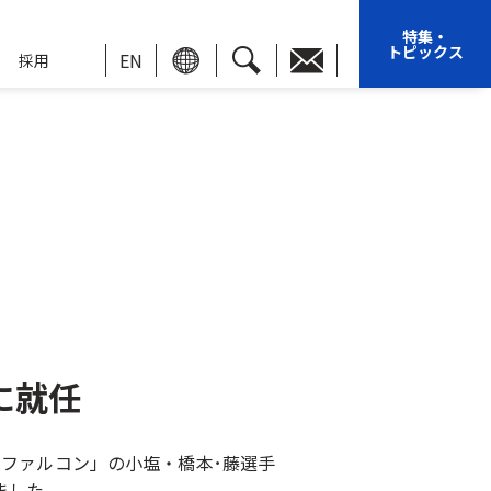
特集・
トピックス
EN
採用
に就任
ーファルコン」の小塩・橋本･藤選手
ました。