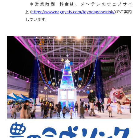
＊営業時間･料金は、メ～テレの
ウェブサイ
ト
(
https://www.nagoyatv.com/toyodagoseirink/
)
でご案内
しています。