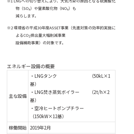
※1 LNGへの切り替えにより、大気汚染の原因となる硫黄酸化
物（SO
）や窒素酸化物（NO
）も
x
x
減らします。
※2 環境省の平成30年度ASSET事業（先進対策の効率的実施に
よるCO
排出量大幅削減事業
2
設備補助事業）の対象です。
エネルギー設備の概要
・LNGタンク （50kL×1
基）
・LNG焚き蒸気ボイラー （2t/h×2
主な設備
基）
・空冷ヒートポンプチラー
（150kW×12基）
稼働開始
2019年2月