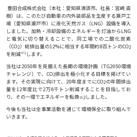
豊田合成株式会社（本社：愛知県清須市、社長：宮﨑 直
樹）は、このたび自動車の内外装部品を生産する瀬戸工
場（愛知県瀬戸市）に液化天然ガス（LNG）設備を導入
しました。加熱・冷却設備のエネルギーを灯油からLNG
と電気に切り替えることで、同工場での二酸化炭素
（CO
）総排出量の12%に相当する年間約8百トンのCO
2
2
を削減
します。
※1
当社は2050年を見据えた長期の環境計画（TG2050環境
チャレンジ）で、CO
排出を極小化する目標を掲げてい
2
ます。その実現に向けて、20年度までにCO
の年間排出
2
量を12年度比で2万6千トン削減することを目指してお
り、その一環でエネルギーを転換
しました。
※2
今後も当社は全事業活動を通じて環境保全に取り組んで
いきます。