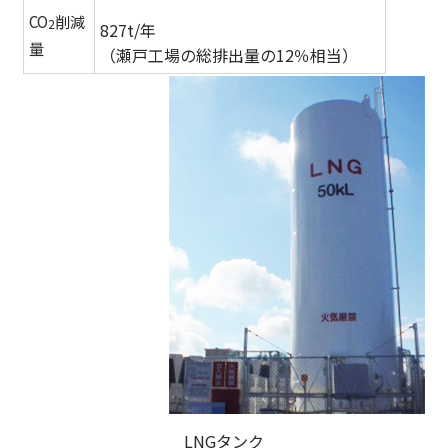
CO
削減
2
827t/年
量
（瀬戸工場の総排出量の12％相当）
LNGタンク