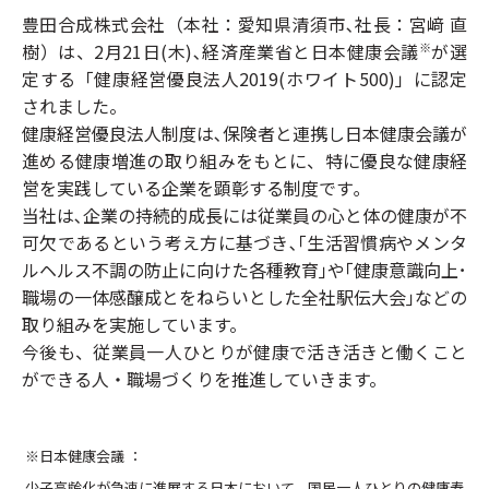
豊田合成株式会社（本社：愛知県清須市､社長：宮﨑 直
樹）は、2月21日(木)､経済産業省と日本健康会議
が選
※
定する「健康経営優良法人2019(ホワイト500)」に認定
されました。
健康経営優良法人制度は､保険者と連携し日本健康会議が
進める健康増進の取り組みをもとに、特に優良な健康経
営を実践している企業を顕彰する制度です｡
当社は､企業の持続的成長には従業員の心と体の健康が不
可欠であるという考え方に基づき､｢生活習慣病やメンタ
ルヘルス不調の防止に向けた各種教育｣や｢健康意識向上･
職場の一体感醸成とをねらいとした全社駅伝大会｣などの
取り組みを実施しています。
今後も、従業員一人ひとりが健康で活き活きと働くこと
ができる人・職場づくりを推進していきます。
※日本健康会議 ：
少子高齢化が急速に進展する日本において、国民一人ひとりの健康寿