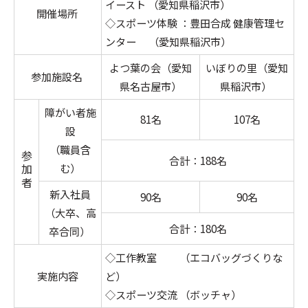
イースト （愛知県稲沢市）
開催場所
◇スポーツ体験 ：豊田合成 健康管理セ
ンター （愛知県稲沢市）
よつ葉の会（愛知
いぼりの里（愛知
参加施設名
県名古屋市）
県稲沢市）
障がい者施
81名
107名
設
（職員含
参 加 者
合計：188名
む）
新入社員
90名
90名
（大卒、高
合計：180名
卒合同）
◇工作教室 （エコバッグづくりな
実施内容
ど）
◇スポーツ交流 （ボッチャ）