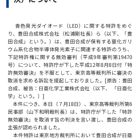
青色発光ダイオード（LED）に関する特許をめぐ
り、豊田合成株式会社（松浦剛社長）ら（以下、「豊
田合成」という。）は、豊田合成が保有する窒化ガリ
ウム系化合物半導体発光素子に関連する特許のうち、
下記特許権に関する無効審判（平成9年審判第19470
号）について、特許庁が下した平成12年8月8日付「特
許無効審決」を不服として、東京高等裁判所に審決の
取消を求める訴訟を提起しておりました。[原告：豊田
合成、被告：日亜化学工業株式会社（以下、 「日亜化
学」という。）]
本件につき、本日（７月18日）、東京高等裁判所第6
民事部（山下和明裁判長）は、特許庁が下した「特許
無効審決」を取消す旨の判決を言い渡し、豊田合成の
主張が認められました。
本件特許は東京地方裁判所において豊田合成が日亜