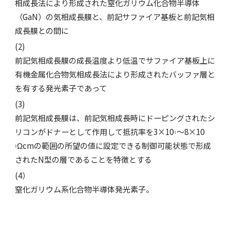
相成長法により形成された窒化ガリウム化合物半導体
（GaN）の気相成長膜と、前記サファイア基板と前記気相
成長膜との間に
(2)
前記気相成長膜の成長温度より低温でサファイア基板上に
有機金属化合物気相成長法により形成されたバッファ層と
を有する発光素子であって
(3)
前記気相成長膜は、前記気相成長時にドーピングされたシ
リコンがドナーとして作用して抵抗率を3×10
～8×10
-1
-
Ωcmの範囲の所望の値に設定できる制御可能状態で形成
3
されたN型の層であることを特徴とする
(4）
窒化ガリウム系化合物半導体発光素子。