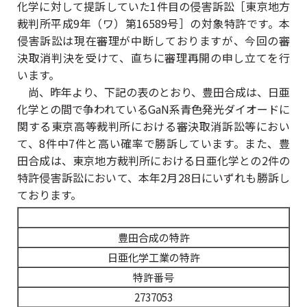
化学に対して提訴していた1件目の侵害訴訟［東京地方
裁判所平成9年（ワ）第16589号］の対象特許です。本
侵害訴訟は現在審理が中断しておりますが、今回の審
決取消判決を受けて、直ちに審理再開の申し立てを行
います。
尚、昨年より、下記の表のとおり、豊田合成は、日亜
化学との間で争われているGaN系青色発光ダイオードに
関する東京高等裁判所における審決取消訴訟等におい
て、8件中7件と高い確率で勝訴しています。また、豊
田合成は、東京地方裁判所における日亜化学との2件の
特許侵害訴訟において、本年2月28日にいずれも勝訴し
ております。
豊田合成の特許
日亜化学工業の特許
特許番号
2737053