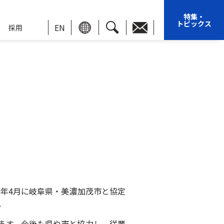
特集・
トピックス
EN
採用
9年4月に岐阜県・美濃加茂市と協定
。
ます。今後も県や市と協力し、従業