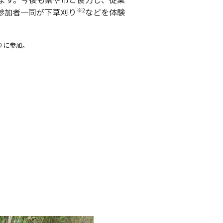
参加者一同が下草刈り
などを体験
※
2
りに参加。
。