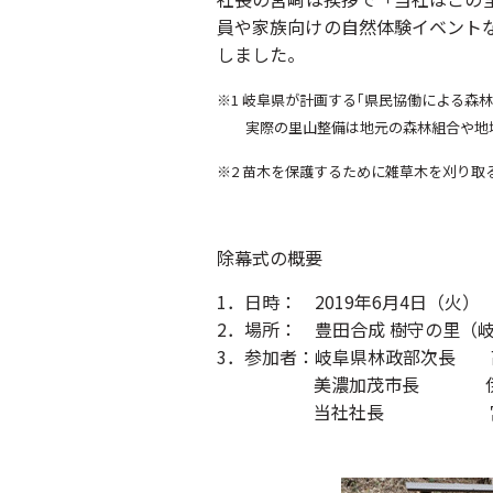
員や家族向けの自然体験イベント
しました。
※1 岐阜県が計画する｢県民協働による
実際の里山整備は地元の森林組合や地域
※2 苗木を保護するために雑草木を刈り取
除幕式の概要
1．日時： 2019年6月4日（火） 11
2．場所： 豊田合成 樹守の里（
3．参加者：岐阜県林政部次長 
美濃加茂市長 伊藤
当社社長 宮﨑