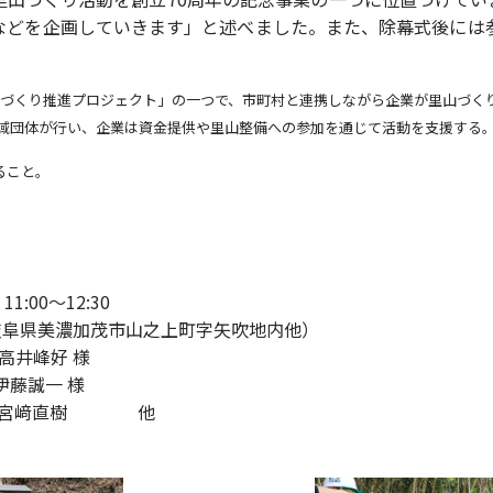
などを企画していきます」と述べました。また、除幕式後には
森林づくり推進プロジェクト」の一つで、市町村と連携しながら企業が里山づく
団体が行い、企業は資金提供や里山整備への参加を通じて活動を支援する
ること。
:00～12:30
岐阜県美濃加茂市山之上町字矢吹地内他）
高井峰好 様
誠一 様
直樹 他