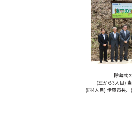
除幕式
(左から3人目)
(同4人目) 伊藤市長、