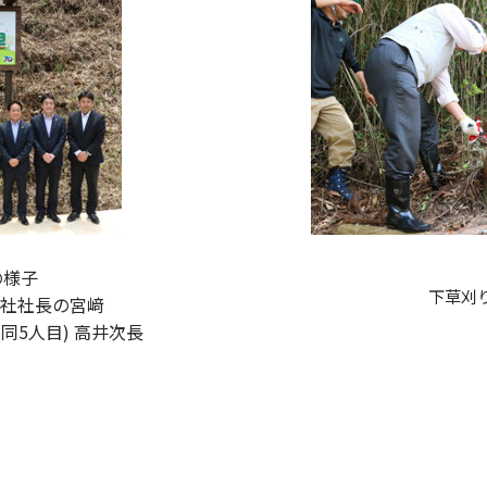
の様子
下草刈
 当社社長の宮﨑
(同5人目) 高井次長