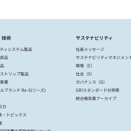
・技術
サステナビリティ
ティシステム製品
社長メッセージ
装部品
サステナビリティマネジメン
部品
環境（E）
ザストリップ製品
社会（S）
値事業
ガバナンス（G）
ルブランド Re-S(リーズ)
GRIスタンダード対照表
統合報告書アーカイブ
術力
集・トピックス
報