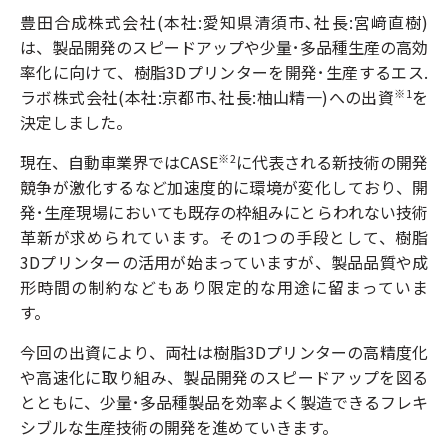
豊田合成株式会社(本社:愛知県清須市､社長:宮﨑直樹)
は、製品開発のスピードアップや少量･多品種生産の高効
率化に向けて、樹脂3Dプリンターを開発･生産するエス.
ラボ株式会社(本社:京都市､社長:柚山精一)への出資
を
※
1
決定しました。
現在、自動車業界ではCASE
に代表される新技術の開発
※
2
競争が激化するなど加速度的に環境が変化しており、開
発･生産現場においても既存の枠組みにとらわれない技術
革新が求められています。その1つの手段として、樹脂
3Dプリンターの活用が始まっていますが、製品品質や成
形時間の制約などもあり限定的な用途に留まっていま
す。
今回の出資により、両社は樹脂3Dプリンターの高精度化
や高速化に取り組み、製品開発のスピードアップを図る
とともに、少量･多品種製品を効率よく製造できるフレキ
シブルな生産技術の開発を進めていきます。