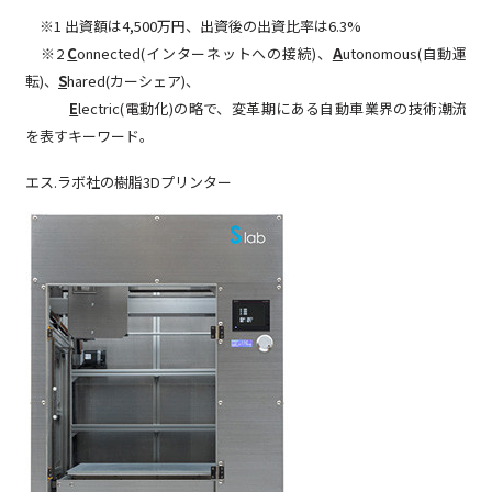
※1 出資額は4,500万円、出資後の出資比率は6.3%
※2
C
onnected(インターネットへの接続)、
A
utonomous(自動運
転)、
S
hared(カーシェア)、
E
lectric(電動化)の略で、
変革期にある自動車業界の技術潮流
を表すキーワード。
エス.ラボ社の樹脂3Dプリンター