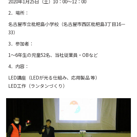
2020年1月25日（土）10：00～12：00
2．場所：
名古屋市立枇杷島小学校（名古屋市西区枇杷島3丁目16－
33）
3．参加者：
1～6年生の児童52名、当社従業員・OBなど
4．内容：
LED講座（LEDが光る仕組み、応用製品 等）
LED工作（ランタンづくり）