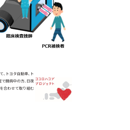
て､トヨタ自動車､ト
症で闘病中の方､日夜
力を合わせて取り組む