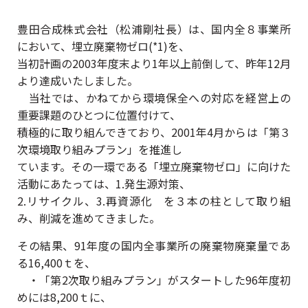
豊田合成株式会社（松浦剛社長）は、国内全８事業所
において、埋立廃棄物ゼロ(*1)を、
当初計画の2003年度末より1年以上前倒して、昨年12月
より達成いたしました。
当社では、かねてから環境保全への対応を経営上の
重要課題のひとつに位置付けて、
積極的に取り組んできており、2001年4月からは「第３
次環境取り組みプラン」を推進し
ています。その一環である「埋立廃棄物ゼロ」に向けた
活動にあたっては、1.発生源対策、
2.リサイクル、3.再資源化 を３本の柱として取り組
み、削減を進めてきました。
その結果、91年度の国内全事業所の廃棄物廃棄量であ
る16,400ｔを、
・「第2次取り組みプラン」がスタートした96年度初
めには8,200ｔに、