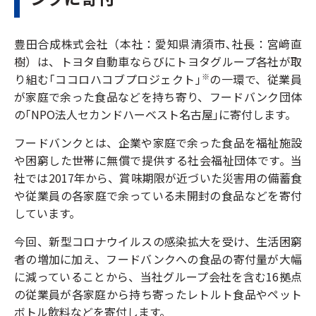
豊田合成株式会社（本社：愛知県清須市､社長：宮﨑直
樹）は、トヨタ自動車ならびにトヨタグループ各社が取
り組む｢ココロハコブプロジェクト｣
の一環で、従業員
※
が家庭で余った食品などを持ち寄り、フードバンク団体
の｢NPO法人セカンドハーベスト名古屋｣に寄付します。
フードバンクとは、企業や家庭で余った食品を福祉施設
や困窮した世帯に無償で提供する社会福祉団体です。当
社では2017年から、賞味期限が近づいた災害用の備蓄食
や従業員の各家庭で余っている未開封の食品などを寄付
しています。
今回、新型コロナウイルスの感染拡大を受け、生活困窮
者の増加に加え、フードバンクへの食品の寄付量が大幅
に減っていることから、当社グループ会社を含む16拠点
の従業員が各家庭から持ち寄ったレトルト食品やペット
ボトル飲料などを寄付します。