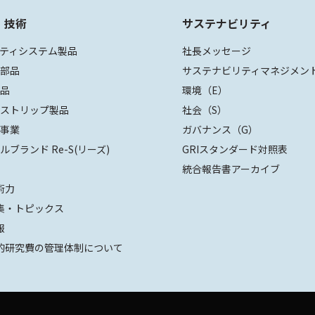
・技術
サステナビリティ
ティシステム製品
社長メッセージ
装部品
サステナビリティマネジメン
部品
環境（E）
ザストリップ製品
社会（S）
値事業
ガバナンス（G）
ルブランド Re-S(リーズ)
GRIスタンダード対照表
統合報告書アーカイブ
術力
集・トピックス
報
的研究費の管理体制について