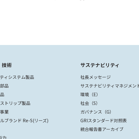
・技術
サステナビリティ
ティシステム製品
社長メッセージ
装部品
サステナビリティマネジメン
部品
環境（E）
ザストリップ製品
社会（S）
値事業
ガバナンス（G）
ルブランド Re-S(リーズ)
GRIスタンダード対照表
統合報告書アーカイブ
術力