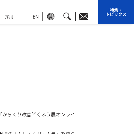
特集・
トピックス
EN
採用
「からくり改善
くふう展オンライ
®※
現場の「ムリ・ムダ・ムラ」を減ら