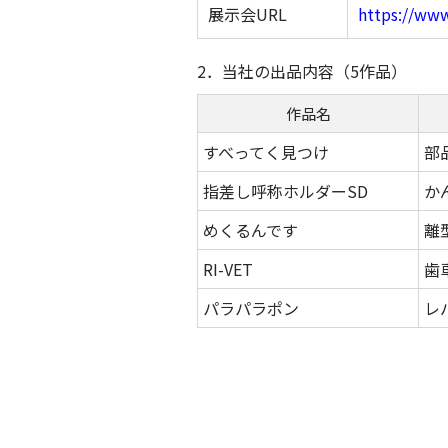
展示会URL
https://ww
2．当社の出品内容（5作品）
作品名
すべってく見つけ
部
指差し呼称ホルダーSD
か
めくるんです
離
RI-VET
歯
パラパラポン
レ