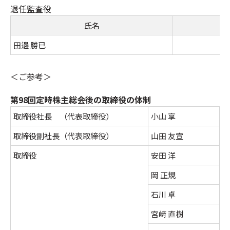
退任監査役
氏名
田邊 勝已
＜ご参考＞
第98回定時株主総会後の取締役の体制
取締役社長 （代表取締役）
小山 享
取締役副社長（代表取締役）
山田 友宣
取締役
安田 洋
岡 正規
石川 卓
宮﨑 直樹