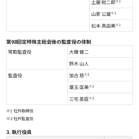
土屋 総二郎
※1
山家 公雄
※1
松本 真由美
※1
第98回定時株主総会後の監査役の体制
常勤監査役
大磯 健二
鈴木 山人
監査役
加古 慈
※2
葉玉 匡美
※2
三宅 英臣
※2
※1 社外取締役
※2 社外監査役
3. 執行役員