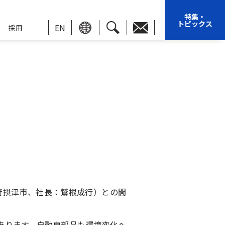
特集・
トピックス
EN
採用
府摂津市、社長：鷲根成行）との間
にあります。自動車部品も環境変化へ