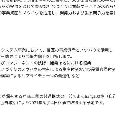
製品の提供を通じて豊かな社会づくりに貢献することが求めら
の事業資産とノウハウを活用し、開発力および製品競争力を強
ィシステム事業において、相互の事業資産とノウハウを活用し
ジー効果により競争力向上を目指します。
よびコンポーネントの技術・開発領域における協業
モノづくりのノウハウの共有による生産体制および品質管理体
構築によるサプライチェーンの最適化 など
が保有する芦森工業の普通株式の一部である834,100株（
での立会外取引により2021年5月14日終値で取得する予定です。