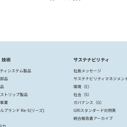
・技術
サステナビリティ
ティシステム製品
社長メッセージ
装部品
サステナビリティマネジメン
部品
環境（E）
ザストリップ製品
社会（S）
値事業
ガバナンス（G）
ルブランド Re-S(リーズ)
GRIスタンダード対照表
統合報告書アーカイブ
術力