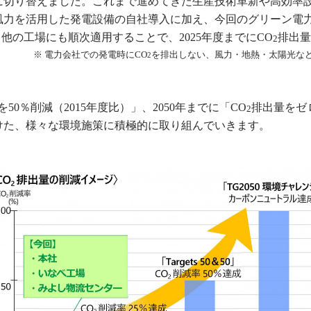
に切り替えました。これまで進めてきた生産技術革新や高効率
風力を活用した発電設備の自社導入に加え、今回のグリーン電
､他
の工場にも順次適用することで、
2025
年度までに
CO
排出
2
※ 電力会社での発電時に
CO
を排出しない、風力・地熱・太陽光な
2
を
50
％削減
（
2015
年度比
）
」、
2050
年までに「
CO
排出量をゼ
2
けた、様々な環境施策に積極的に取り組んでいきます。