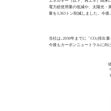
エネルギー
（
以下、再エネ
）
由来
電力総使用量の低減や、太陽光・
量を
3,363
トン削減しました。
今後
当社は､
2030
年までに「
CO
排出量
2
今後もカーボンニュートラルに向