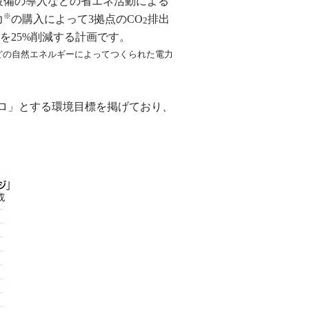
設備の導入などの省エネ活動による
※
力
の購入によって
3
拠点の
CO
排出
2
量を
25%
削減する計画です。
どの自然エネルギーによってつくられた電力
ロ」とする環境目標を掲げており、