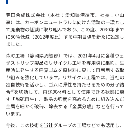
豊田合成株式会社（本社：愛知県清須市、社長：小山
享）は、カーボンニュートラルに向けた活動の一環とし
て廃棄物の低減に取り組んでおり、この度、2030年まで
に50％低減（2012年度比）する中期目標を新たに設定し
ました。
森町工場（静岡県周智郡）では、2021年4月に各種ウェ
ザストリップ製品のリサイクル工程を専用棟に集約、生
産時に発生する廃棄ゴムを原材料に戻して再利用する取
り組みを強化しています。リサイクル工程では、当社の
独自技術を活かし、ゴムに弾性を持たせるための分子結
合
を切断して、再び原材料として使用できる状態に戻
※
す「脱硫再生」、製品の強度を高めるために組み込んだ
金属を細かく破砕、除去する「金属分離」などを行って
います。
今後、この技術を当社グループの工場などでも活用し、