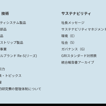
・技術
サステナビリティ
ティシステム製品
社長メッセージ
装部品
サステナビリティマネジメン
部品
環境（E）
ザストリップ製品
社会（S）
値事業
ガバナンス（G）
ルブランド Re-S(リーズ)
GRIスタンダード対照表
統合報告書アーカイブ
術力
集・トピックス
報
的研究費の管理体制について