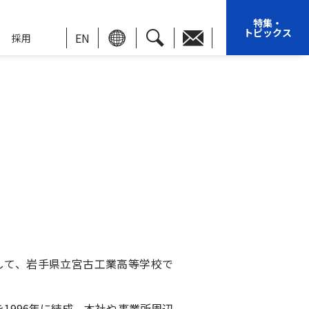
特集・
トピックス
EN
採用
して、岩手県立宮古工業高等学校で
1996年に結成。本社や事業所周辺