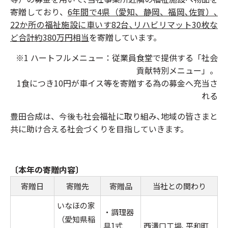
寄贈しており、
6年間で4県（愛知、静岡、福岡､佐賀）､
22か所の福祉施設に車いす82台､リハビリマット30枚な
ど合計約380万円相当
を寄贈しています。
※1 ハートフルメニュー：従業員食堂で提供する「社会
貢献特別メニュー」。
1食につき10円が車イス等を寄贈する為の募金へ充当さ
れる
豊田合成は、今後も社会福祉に取り組み､地域の皆さまと
共に助け合える社会づくりを目指していきます。
〔本年の寄贈内容〕
寄贈日
寄贈先
寄贈品
当社との関わり
いなほの家
・調理器
（愛知県稲
具1式
西溝口工場､平和町