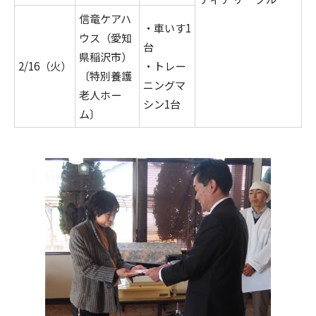
信竜ケアハ
・車いす1
ウス（愛知
台
県稲沢市）
2/16（火）
・トレー
〔特別養護
ニングマ
老人ホー
シン1台
ム〕