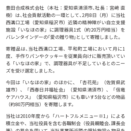
豊田合成株式会社（本社：愛知県清須市､社長：宮﨑 直
樹）は､社会貢献活動の一環として､2月8日（月）に当社
西溝口工場（愛知県稲沢市）近隣の精神障がい自立支援
施設「いなほの家」に調理器具1式（約20万円相当）を
バレンタインデーの｢愛の贈り物｣として寄贈しました。
寄贈品は､当社西溝口工場、平和町工場において月に1
度、手作りパンやクッキーを従業員向けに販売頂いてい
る「いなほの家」で、調理器具が不足しているとのニー
ズを受け選定しました。
今回は「いなほの家」のほかに、「杏花苑」（佐賀県武
雄市）、「西春日井福祉会」（愛知県清須市）、「信竜
ケアハウス」（愛知県稲沢市）にも車いす5台などの物品
（約80万円相当）を寄贈します。
当社は2010年度から「ハートフルメニュー※1」による
積立金や、当社役員を含む各職制会（役員親睦会､課長会
等）の募金を用いて､当社事業所近隣の福祉施設へ物品を