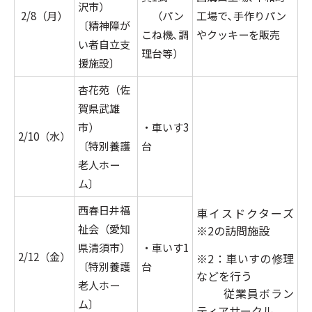
沢市）
2/8（月）
（パン
工場で､手作りパン
〔精神障が
こね機､調
やクッキーを販売
い者自立支
理台等）
援施設〕
杏花苑（佐
賀県武雄
市）
・車いす3
2/10（水）
〔特別養護
台
老人ホー
ム〕
西春日井福
車イスドクターズ
祉会（愛知
※2の訪問施設
県清須市）
・車いす1
2/12（金）
※2：車いすの修理
〔特別養護
台
などを行う
老人ホー
従業員ボラン
ム〕
ティアサークル