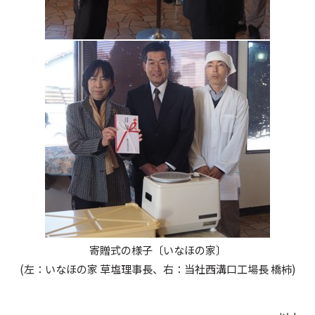
寄贈式の様子〔いなほの家〕
(左：いなほの家 草塩理事長、右：当社西溝口工場長 橋柿)