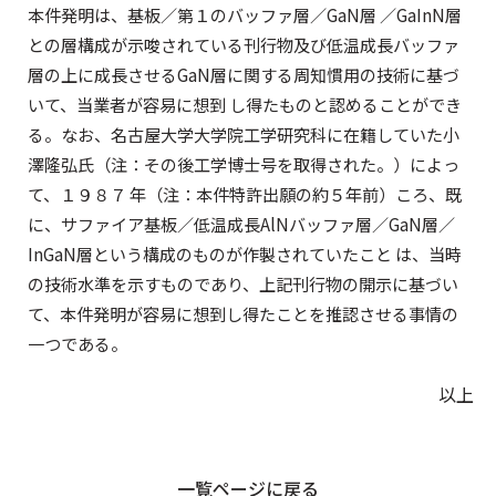
本件発明は、基板／第１のバッファ層／GaN層 ／GaInN層
との層構成が示唆されている刊行物及び低温成長バッファ
層の上に成長させるGaN層に関する周知慣用の技術に基づ
いて、当業者が容易に想到 し得たものと認めることができ
る。なお、名古屋大学大学院工学研究科に在籍していた小
澤隆弘氏（注：その後工学博士号を取得された。）によっ
て、１９８７ 年（注：本件特許出願の約５年前）ころ、既
に、サファイア基板／低温成長AlNバッファ層／GaN層／
InGaN層という構成のものが作製されていたこと は、当時
の技術水準を示すものであり、上記刊行物の開示に基づい
て、本件発明が容易に想到し得たことを推認させる事情の
一つである。
以上
一覧ページに戻る