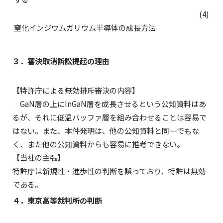
(4)
窒化インジウムガリウム半導体の成長方法
３．審決取消訴訟提起の理由
【特許庁による無効排斥審決の内容】
GaN層の上にInGaN層を成長させるという公知資料はあ
るが、それに低温バッファ層を組み合わせることは容易で
はない。また、本件発明は、他の公知資料と同一でもな
く、また他の公知資料からも容易に推考できない。
【当社の主張】
特許庁は新規性・進歩性の判断を誤っており、特許は無効
である。
４．東京高等裁判所の判断