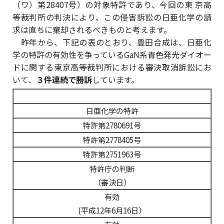
（ワ）第28407号）の対象特許であり、今回の東 京高
等裁判所の判決により、この侵害訴訟の日亜化学の請
求は直ちに棄却されるべきものと考えます。
昨年から、下記の表のとおり、豊田合成は、日亜化
学の特許の有効性を争っているGaN系青色発光ダイオー
ドに関する東京高等裁判所における審決取消訴訟にお
いて、
３件連続で勝訴
しています。
日亜化学の特許
特許第2780691号
特許第2778405号
特許第2751963号
特許庁の判断
（審決日）
有効
(平成12年6月16日）