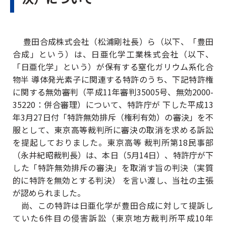
豊田合成株式会社（松浦剛社長）ら（以下、「豊田
合成」という）は、日亜化学工業株式会社（以下、
「日亜化学」という）が保有する窒化ガリウム系化合
物半 導体発光素子に関連する特許のうち、下記特許権
に関する無効審判（平成11年審判35005号、無効2000-
35220：併合審理）について、特許庁が 下した平成13
年3月27日付「特許無効排斥（権利有効）の審決」を不
服として、東京高等裁判所に審決の取消を求める訴訟
を提起しておりました。東京高等 裁判所第18民事部
（永井紀昭裁判長）は、本日（5月14日）、特許庁が下
した「特許無効排斥の審決」を取消す旨の判決（実質
的に特許を無効とする判決） を言い渡し、当社の主張
が認められました。
尚、この特許は日亜化学が豊田合成に対して提訴し
ていた6件目の侵害訴訟（東京地方裁判所平成10年