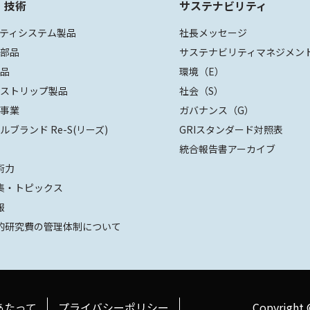
・技術
サステナビリティ
ティシステム製品
社長メッセージ
装部品
サステナビリティマネジメン
部品
環境（E）
ザストリップ製品
社会（S）
値事業
ガバナンス（G）
ルブランド Re-S(リーズ)
GRIスタンダード対照表
統合報告書アーカイブ
術力
集・トピックス
報
的研究費の管理体制について
あたって
プライバシーポリシー
Copyright